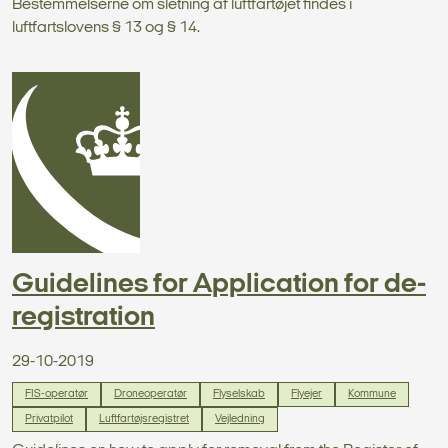
Bestemmelserne om sletning af luftfartøjet findes i
luftfartslovens § 13 og § 14.
Guidelines for Application for de-
registration
29-10-2019
FIS-operatør
Droneoperatør
Flyselskab
Flyejer
Kommune
Privatpilot
Luftfartøjsregistret
Vejledning