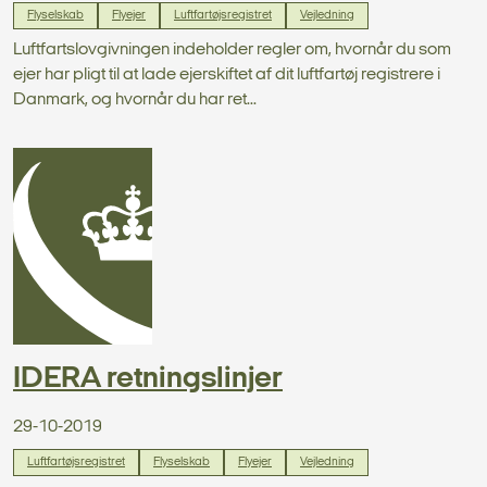
Flyselskab
Flyejer
Luftfartøjsregistret
Vejledning
Luftfartslovgivningen indeholder regler om, hvornår du som
ejer har pligt til at lade ejerskiftet af dit luftfartøj registrere i
Danmark, og hvornår du har ret...
IDERA retningslinjer
29-10-2019
Luftfartøjsregistret
Flyselskab
Flyejer
Vejledning