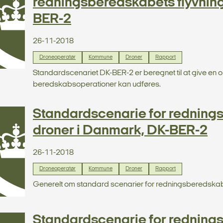
redningsberedskabets flyvnin
BER-2
26-11-2018
Droneoperatør
Kommune
Droner
Rapport
Standardscenariet DK-BER-2 er beregnet til at give en
beredskabsoperationer kan udføres.
Standardscenarie for redning
droner i Danmark, DK-BER-2
26-11-2018
Droneoperatør
Kommune
Droner
Rapport
Generelt om standard scenarier for redningsberedskab
Standardscenarie for redning