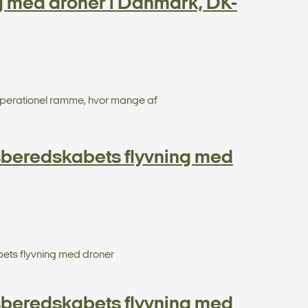
g med droner i Danmark, DK-
 operationel ramme, hvor mange af
sberedskabets flyvning med
ets flyvning med droner
sberedskabets flyvning med