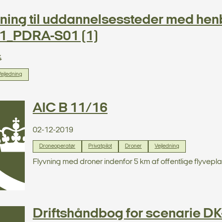
ning til uddannelsessteder med henbl
1_PDRA-S01 (1)
4
ejledning
AIC B 11/16
02-12-2019
Droneoperatør
Privatpilot
Droner
Vejledning
Flyvning med droner indenfor 5 km af offentlige flyvepla
Driftshåndbog for scenarie D