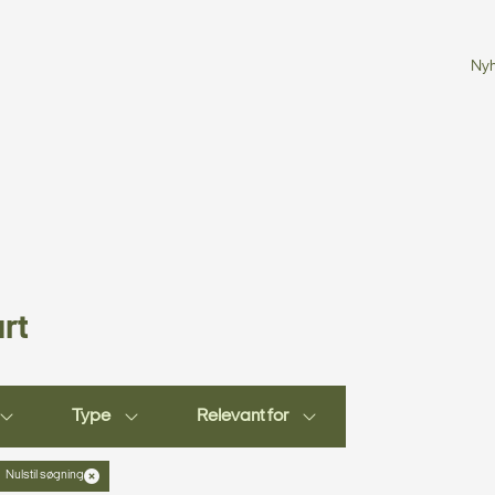
Ny
rt
Type
Relevant for
Nulstil søgning