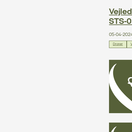
Vejled
STS-0
05-04-202
Droner
V