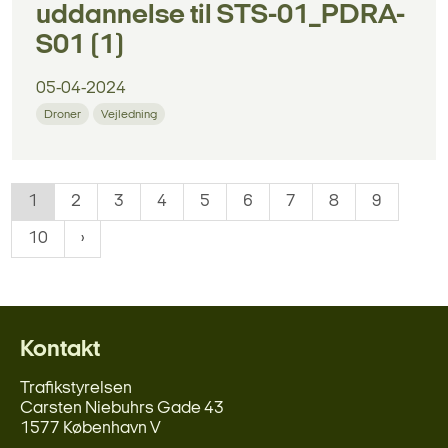
uddannelse til STS-01_PDRA-
S01 (1)
05-04-2024
Droner
Vejledning
1
2
3
4
5
6
7
8
9
10
Kontakt
Trafikstyrelsen
Carsten Niebuhrs Gade 43
1577 København V