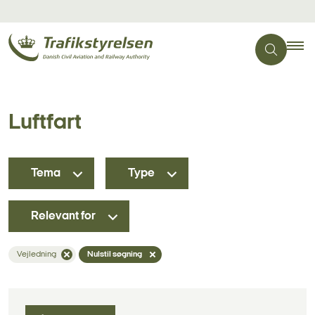
Luftfart
Tema
Type
Relevant for
Vejledning
Nulstil søgning