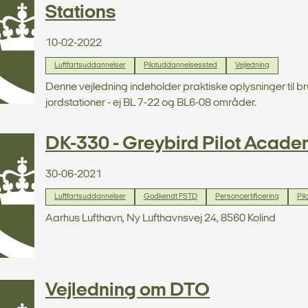
Stations
10-02-2022
Luftfartsuddannelser
Pilotuddannelsessted
Vejledning
Denne vejledning indeholder praktiske oplysninger til b
jordstationer - ej BL 7-22 og BL6-08 områder.
DK-330 - Greybird Pilot Acad
30-06-2021
Luftfartsuddannelser
Godkendt FSTD
Personcertificering
Pi
Aarhus Lufthavn, Ny Lufthavnsvej 24, 8560 Kolind
Vejledning om DTO