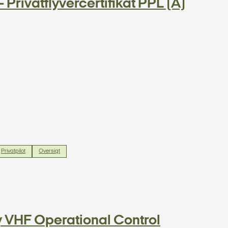
 Privatflyvercertifikat PPL (A)
Privatpilot
Oversigt
y VHF Operational Control