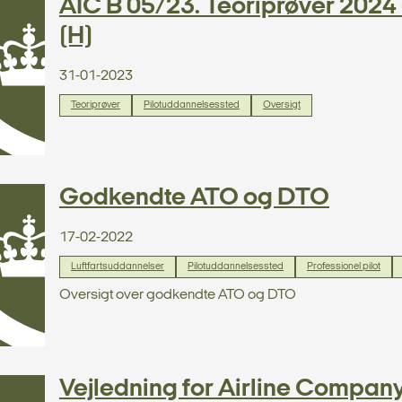
AIC B 05/23. Teoriprøver 2024 -
(H)
31-01-2023
Teoriprøver
Pilotuddannelsessted
Oversigt
Godkendte ATO og DTO
17-02-2022
Luftfartsuddannelser
Pilotuddannelsessted
Professionel pilot
Oversigt over godkendte ATO og DTO
Vejledning for Airline Compan