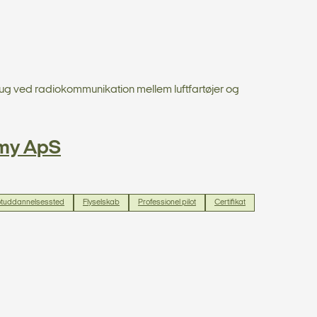
rug ved radiokommunikation mellem luftfartøjer og
emy ApS
lotuddannelsessted
Flyselskab
Professionel pilot
Certifikat