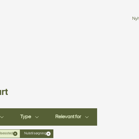
Ny
rt
Type
Relevant for
lsessted
Nulstil søgning