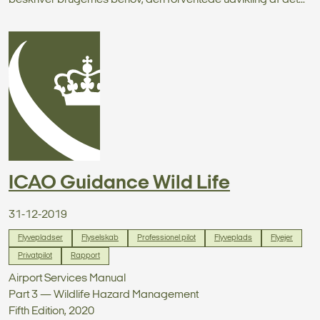
beskriver brugernes behov, den forventede udvikling af det...
ICAO Guidance Wild Life
31-12-2019
Flyvepladser
Flyselskab
Professionel pilot
Flyveplads
Flyejer
Privatpilot
Rapport
Airport Services Manual
Part 3 — Wildlife Hazard Management
Fifth Edition, 2020