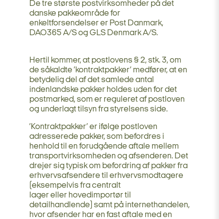
De tre største postvirksomheder på det
danske pakkeområde for
enkeltforsendelser er Post Danmark,
DAO365 A/S og GLS Denmark A/S.
Hertil kommer, at postlovens § 2, stk. 3, om
de såkaldte ’kontraktpakker’ medfører, at en
betydelig del af det samlede antal
indenlandske pakker holdes uden for det
postmarked, som er reguleret af postloven
og underlagt tilsyn fra styrelsens side.
’Kontraktpakker’ er ifølge postloven
adresserede pakker, som befordres i
henhold til en forudgående aftale mellem
transportvirksomheden og afsenderen. Det
drejer sig typisk om befordring af pakker fra
erhvervsafsendere til erhvervsmodtagere
(eksempelvis fra centralt
lager eller hovedimportør til
detailhandlende) samt på internethandelen,
hvor afsender har en fast aftale med en