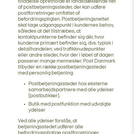
tilladelse opretholde et landsdækkende net
af postbetjeningssteder, der kan udføre
postforretninger omfattet af
befordringspligten. Postbetjeningsnettet
skal tage udgangspunkt i kundernes behov,
således at det tilstræbes, at
kontaktpunkterne befinder sig dér, hvor
kunderne primært befinder sig, dvs. typisk i
detailhandelen, ved trafikknudepunkter
eller andre steder, hvor der i løbet af dagen
passerer mange mennesker. Post Danmark
tilbyder en række postbetjeningssteder
med personlig betjening:
Postbetjeningssteder hos eksterne
samarbejdspartnere med alle ydelser
(postbutikker).
Butik med postfunktion med udvalgte
ydelser
Ved alle ydelser forstås, at
betjeningsstedet udfører alle
befordringspligtige postforretninger.