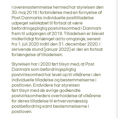
I overensstemmelse hermed har styrelsen den
30. maj 2016 i forbindelse med en fornyelse af
Post Danmarks individuelle posttilladelse
udpeget selskabet til fortsat at være
befordringspligtig postvirksomhed i Danmark
frem til udgangen af 2019. Tilladelsen er blevet
midlertidigt forlænget ad to omgange, senest
fra 1. juli 2020 indtil den 31. december 2020. I
skrivende stund (januar 2022) er der en fortsat
forlængelse af tilladelsen.
Styrelsen har i 2020 ført tilsyn med, at Post
Danmark som befordringspligtig
postvirksomhed har levet op til vilkårene i den
individuelle tilladelse og bestemmelserne i
postloven. Endvidere har styrelsen
ført tilsyn med de øvrige godkendte
postvirksomheders overholdelse af vilkårene
for deres tilladelse til erhvervsmæssig
postbefordring samt bestemmelserne i
postloven.