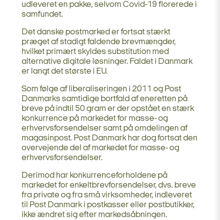
udleveret en pakke, selvom Covid-19 florerede i
samfundet.
Det danske postmarked er fortsat stærkt
præget af stadigt faldende brevmængder,
hvilket primært skyldes substitution med
alternative digitale løsninger. Faldet i Danmark
er langt det største i EU.
Som følge af liberaliseringen i 2011 og Post
Danmarks samtidige bortfald af eneretten på
breve på indtil 50 gram er der opstået en stærk
konkurrence på markedet for masse- og
erhvervsforsendelser samt på omdelingen af
magasinpost. Post Danmark har dog fortsat den
overvejende del af markedet for masse- og
erhvervsforsendelser.
Derimod har konkurrenceforholdene på
markedet for enkeltbrevforsendelser, dvs. breve
fra private og fra små virksomheder, indleveret
til Post Danmark i postkasser eller postbutikker,
ikke ændret sig efter markedsåbningen.