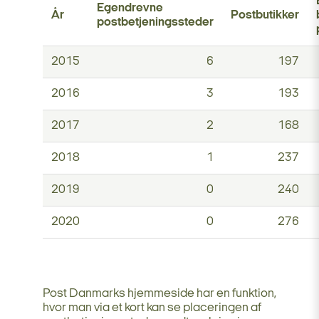
Egendrevne
År
Postbutikker
postbetjeningssteder
2015
6
197
2016
3
193
2017
2
168
2018
1
237
2019
0
240
2020
0
276
Post Danmarks hjemmeside har en funktion,
hvor man via et kort kan se placeringen af