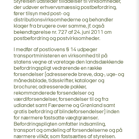
Styrelsen udsteder tilladelser til virksomheder,
der udøver erhvervsmæssig postbefordring,
fører tilsyn med post- og
distributionsvirksomhederne og behandler
klager fra brugere over samme, jf. også
bekendtgørelse nr. 727 af 24. juni 2011 om
postbefordring og postvirksomheder.
I medfør af postlovens § 14 udpeger
transportministeren en virksomhed til på
statens vegne at varetage den landsdækkende
befordringspligt vedrørende en række
forsendelser (adresserede breve, dag-, uge- og
månedsblade, tidsskrifter, kataloger og
brochurer, adresserede pakker,
rekommanderede forsendelser og
værdiforsendelser, forsendelser til og fra
udlandet samt Færøerne og Grønland samt
gratis befordring af blindeforsendelser) inden
for nærmere fastsatte vægtgrænser.
Befordringspligten omfatter indsamling,
transport og omdeling af forsendelserne og på
nærmere vilkår, som fastsættes af styrelsen.