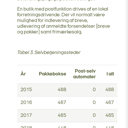
En butik med postfunktion drives af en lokal
forretningsdrivende. Der vil normalt være
mulighed for indlevering af breve,
udlevering af anmeldte forsendelser (breve
og pakker) samt frimærkesalg.
Tabel 3. Selvbetjeningssteder
Post-selv
År
Pakkebokse
I alt
automater
2015
468
0
468
2016
467
0
467
2017
465
0
465