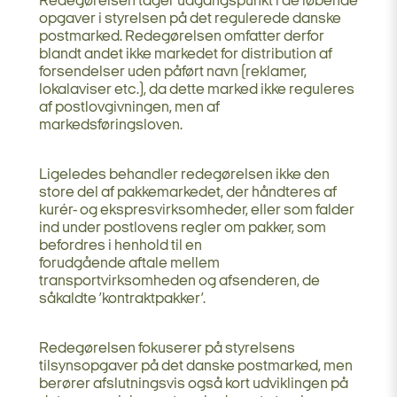
Redegørelsen tager udgangspunkt i de løbende
opgaver i styrelsen på det regulerede danske
postmarked. Redegørelsen omfatter derfor
blandt andet ikke markedet for distribution af
forsendelser uden påført navn (reklamer,
lokalaviser etc.), da dette marked ikke reguleres
af postlovgivningen, men af
markedsføringsloven.
Ligeledes behandler redegørelsen ikke den
store del af pakkemarkedet, der håndteres af
kurér- og ekspresvirksomheder, eller som falder
ind under postlovens regler om pakker, som
befordres i henhold til en
forudgående aftale mellem
transportvirksomheden og afsenderen, de
såkaldte ’kontraktpakker’.
Redegørelsen fokuserer på styrelsens
tilsynsopgaver på det danske postmarked, men
berører afslutningsvis også kort udviklingen på