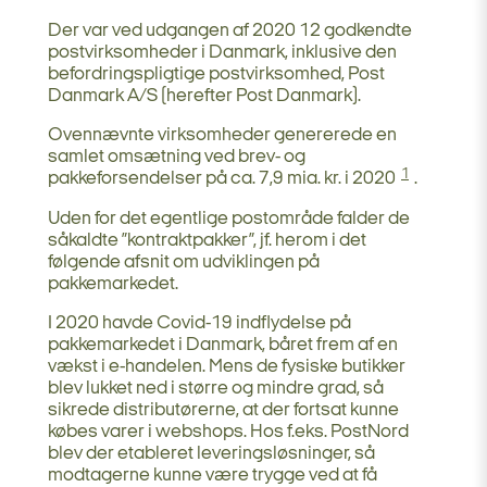
Der var ved udgangen af 2020 12 godkendte
postvirksomheder i Danmark, inklusive den
befordringspligtige postvirksomhed, Post
Danmark A/S (herefter Post Danmark).
Ovennævnte virksomheder genererede en
samlet omsætning ved brev- og
1
pakkeforsendelser på ca. 7,9 mia. kr. i 2020
.
Uden for det egentlige postområde falder de
såkaldte ”kontraktpakker”, jf. herom i det
følgende afsnit om udviklingen på
pakkemarkedet.
I 2020 havde Covid-19 indflydelse på
pakkemarkedet i Danmark, båret frem af en
vækst i e-handelen. Mens de fysiske butikker
blev lukket ned i større og mindre grad, så
sikrede distributørerne, at der fortsat kunne
købes varer i webshops. Hos f.eks. PostNord
blev der etableret leveringsløsninger, så
modtagerne kunne være trygge ved at få