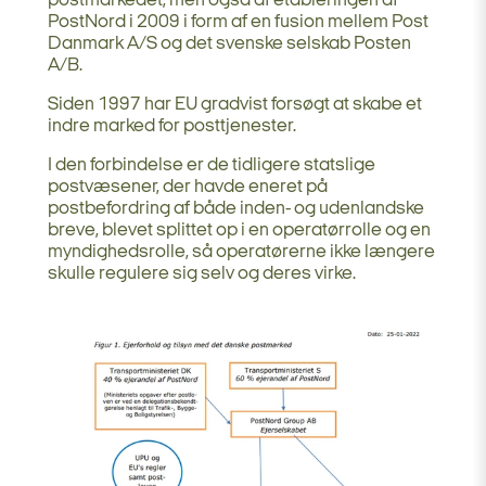
postmarkedet, men også af etableringen af
PostNord i 2009 i form af en fusion mellem Post
Danmark A/S og det svenske selskab Posten
A/B.
Siden 1997 har EU gradvist forsøgt at skabe et
indre marked for posttjenester.
I den forbindelse er de tidligere statslige
postvæsener, der havde eneret på
postbefordring af både inden- og udenlandske
breve, blevet splittet op i en operatørrolle og en
myndighedsrolle, så operatørerne ikke længere
skulle regulere sig selv og deres virke.