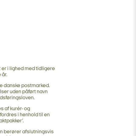
er i lighed med tidligere
 år.
de danske postmarked.
elser uden påført navn
edsføringsloven.
 af kurér- og
rdres i henhold til en
ktpakker’.
 berører afslutningsvis