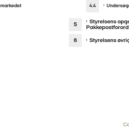
emarkedet
Undersøge
Styrelsens opga
Pakkepostforor
Styrelsens øvri
Ca