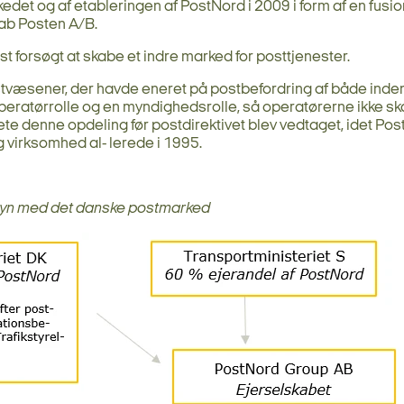
kedet og af etableringen af PostNord i 2009 i form af en fu
ab Posten A/B.
t forsøgt at skabe et indre marked for posttjenester.
ostvæsener, der havde eneret på postbefordring af både inde
 operatørrolle og en myndighedsrolle, så operatørerne ikke sk
ete denne opdeling før postdirektivet blev vedtaget, idet Po
 virksomhed al- lerede i 1995.
ilsyn med det danske postmarked