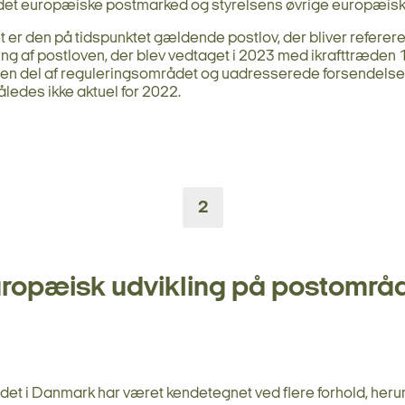
 det europæiske postmarked og styrelsens øvrige europæiske
 er den på tidspunktet gældende postlov, der bliver referere
g af postloven, der blev vedtaget i 2023 med ikrafttræden 1
v en del af reguleringsområdet og uadresserede forsendelser
ledes ikke aktuel for 2022.
2
ropæisk udvikling på postområ
det i Danmark har været kendetegnet ved flere forhold, heru