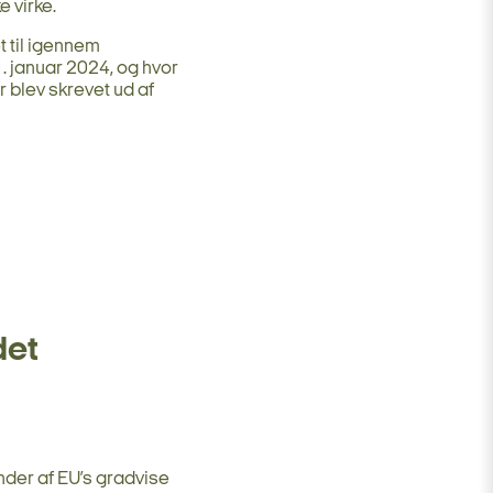
 virke.
t til igennem
. januar 2024, og hvor
 blev skrevet ud af
det
nder af EU’s gradvise