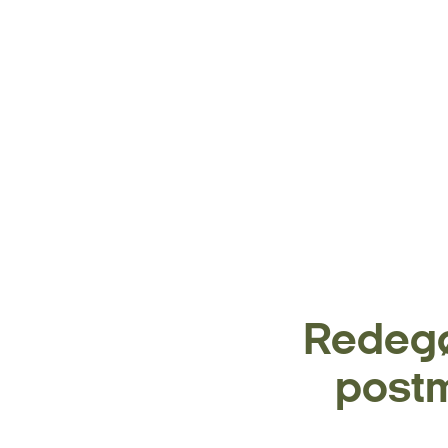
Redegø
postm