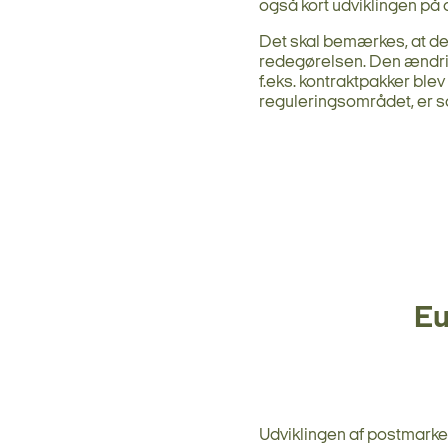
også kort udviklingen på
Det skal bemærkes, at det
redegørelsen. Den ændrin
f.eks. kontraktpakker ble
reguleringsområdet, er så
Eu
Udviklingen af postmarke