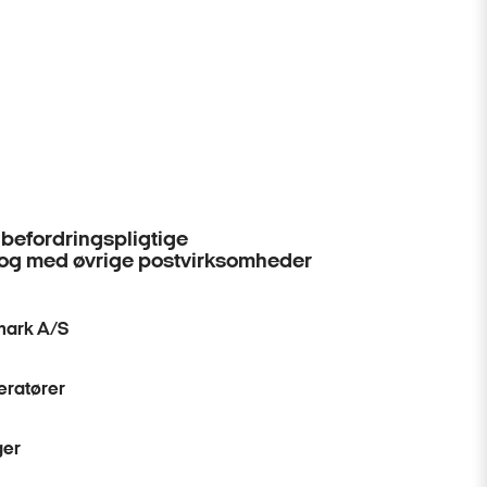
befordringspligtige
og med øvrige postvirksomheder
mark A/S
eratører
ger