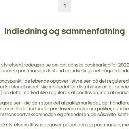
1
Indledning og sammenfatning
r styrelsen) redegørelse om det danske postmarked for 2022 
 danske postmarkeds tilstand og udvikling i det pågældende
ngspunkt i de løbende opgaver i styrelsen på det regulere
for blandt andet ikke markedet for distribution af for- send
c.), da dette marked ikke reguleres af postloven, men af mark
gørelsen ikke den store del af pakkemarkedet, der håndteres
r som falder ind under postlovens regler om pakker, som befo
m transportvirksomheden og afsenderen, de såkaldte ’kontra
å styrelsens tilsynsopgaver på det danske postmarked, men