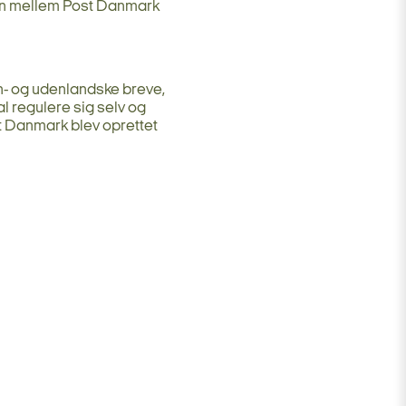
sion mellem Post Danmark
n- og udenlandske breve,
al regulere sig selv og
st Danmark blev oprettet