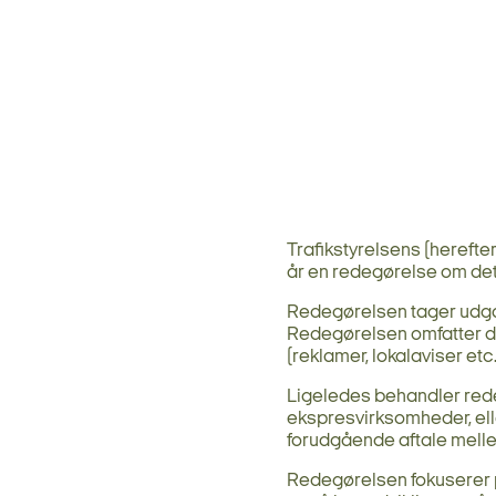
Trafikstyrelsens (herefte
år en redegørelse om det
Redegørelsen tager udga
Redegørelsen omfatter der
(reklamer, lokalaviser et
Ligeledes behandler rede
ekspresvirksomheder, elle
forudgående aftale melle
Redegørelsen fokuserer p