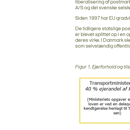
liberalisering af postmar
A/S og det svenske selsk
Siden 1997 har EU gradvis
De tidligere statslige p
er blevet splittet op i en
deres virke. I Danmark sk
som selvstændig offentlig
Figur 1. Ejerforhold og t