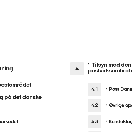
Tilsyn med den 
tning
postvirksomhed 
 postområdet
Post Dan
g på det danske
Øvrige op
markedet
Kundekla