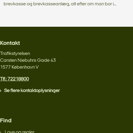
brevkasse og brevkasseanlæg, alt efter om man bor i...
Kontakt
Trafikstyrelsen
Carsten Niebuhrs Gade 43
1577 København V
Tlf.: 72218800
Se flere kontaktoplysninger
Find
Love og regler