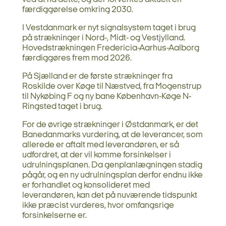
færdiggørelse omkring 2030.
I Vestdanmark er nyt signalsystem taget i brug
på strækninger i Nord-, Midt- og Vestjylland.
Hovedstrækningen Fredericia-Aarhus-Aalborg
færdiggøres frem mod 2026.
På Sjælland er de første strækninger fra
Roskilde over Køge til Næstved, fra Mogenstrup
til Nykøbing F og ny bane København-Køge N-
Ringsted taget i brug.
For de øvrige strækninger i Østdanmark, er det
Banedanmarks vurdering, at de leverancer, som
allerede er aftalt med leverandøren, er så
udfordret, at der vil komme forsinkelser i
udrulningsplanen. Da genplanlægningen stadig
pågår, og en ny udrulningsplan derfor endnu ikke
er forhandlet og konsolideret med
leverandøren, kan det på nuværende tidspunkt
ikke præcist vurderes, hvor omfangsrige
forsinkelserne er.