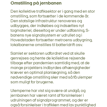
Omstilling på jernbanen
Den kollektive trafiksektor er i gang med en stor
omstilling, som fortsætter i de kommende år.
Den statslige infrastruktur renoveres og
udbygges, der indkøbes og indsættes nyt
togmateriel, dieseltog er under udfasning, S-
banens nye signalsystem er udrullet og i
Hovedstaden fortsætter metroens udbygning,
lokalbanerne omstilles til batteridrift osv.
Samlet er sektoren udfordret ved at skulle
genrejses og hente de kollektive rejsende
tilbage efter pandemien samtidig med, at de
mange projekters indbyrdes afhængigheder
kræver en optimal planlægning, så den
nødvendige omstilling sker med så få ulemper
som muligt for brugerne.
Ulemperne har vist sig svære at undgå, og
jernbanen har været ramt af forsinkelser i
udrulningen af signalprogrammet, og der er
også forsinkelser i trafikken med lav punktlighed