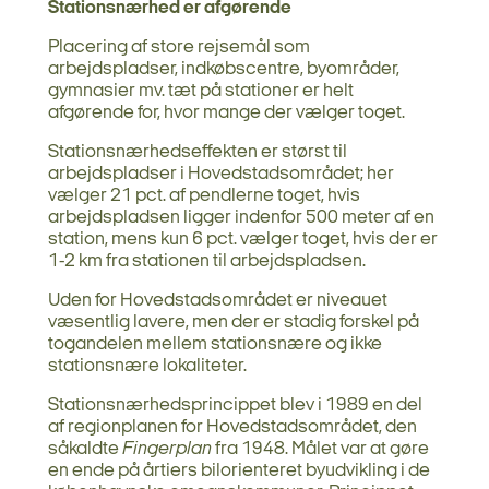
Stationsnærhed er afgørende
Placering af store rejsemål som
arbejdspladser, indkøbscentre, byområder,
gymnasier mv. tæt på stationer er helt
afgørende for, hvor mange der vælger toget.
Stationsnærhedseffekten er størst til
arbejdspladser i Hovedstadsområdet; her
vælger 21 pct. af pendlerne toget, hvis
arbejdspladsen ligger indenfor 500 meter af en
station, mens kun 6 pct. vælger toget, hvis der er
1-2 km fra stationen til arbejdspladsen.
Uden for Hovedstadsområdet er niveauet
væsentlig lavere, men der er stadig forskel på
togandelen mellem stationsnære og ikke
stationsnære lokaliteter.
Stationsnærhedsprincippet blev i 1989 en del
af regionplanen for Hovedstadsområdet, den
såkaldte
Fingerplan
fra 1948. Målet var at gøre
en ende på årtiers bilorienteret byudvikling i de