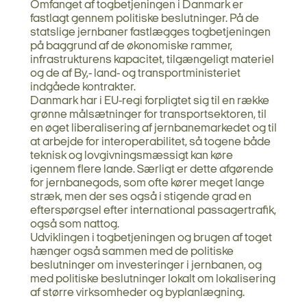
Omfanget af togbetjeningen i Danmark er
fastlagt gennem politiske beslutninger. På de
statslige jernbaner fastlægges togbetjeningen
på baggrund af de økonomiske rammer,
infrastrukturens kapacitet, tilgængeligt materiel
og de af By,- land- og transportministeriet
indgåede kontrakter.
Danmark har i EU-regi forpligtet sig til en række
grønne målsætninger for transportsektoren, til
en øget liberalisering af jernbanemarkedet og til
at arbejde for interoperabilitet, så togene både
teknisk og lovgivningsmæssigt kan køre
igennem flere lande. Særligt er dette afgørende
for jernbanegods, som ofte kører meget lange
stræk, men der ses også i stigende grad en
efterspørgsel efter international passagertrafik,
også som nattog.
Udviklingen i togbetjeningen og brugen af toget
hænger også sammen med de politiske
beslutninger om investeringer i jernbanen, og
med politiske beslutninger lokalt om lokalisering
af større virksomheder og byplanlægning.