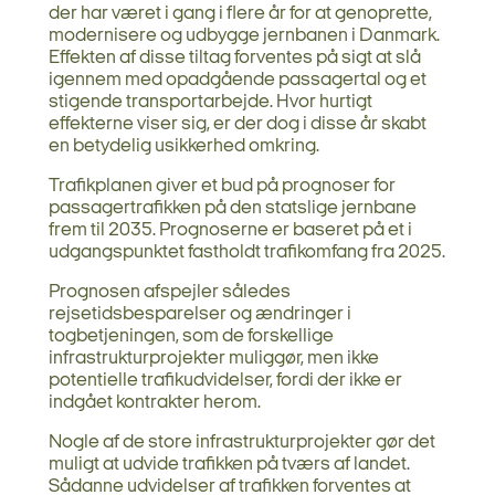
der har været i gang i flere år for at genoprette,
modernisere og udbygge jernbanen i Danmark.
Effekten af disse tiltag forventes på sigt at slå
igennem med opadgående passagertal og et
stigende transportarbejde. Hvor hurtigt
effekterne viser sig, er der dog i disse år skabt
en betydelig usikkerhed omkring.
Trafikplanen giver et bud på prognoser for
passagertrafikken på den statslige jernbane
frem til 2035. Prognoserne er baseret på et i
udgangspunktet fastholdt trafikomfang fra 2025.
Prognosen afspejler således
rejsetidsbesparelser og ændringer i
togbetjeningen, som de forskellige
infrastrukturprojekter muliggør, men ikke
potentielle trafikudvidelser, fordi der ikke er
indgået kontrakter herom.
Nogle af de store infrastrukturprojekter gør det
muligt at udvide trafikken på tværs af landet.
Sådanne udvidelser af trafikken forventes at