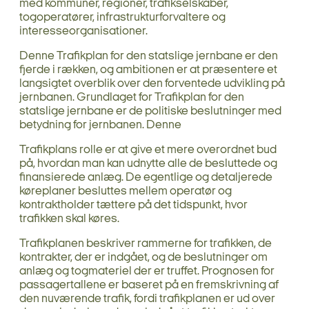
med kommuner, regioner, trafikselskaber,
togoperatører, infrastrukturforvaltere og
interesseorganisationer.
Denne Trafikplan for den statslige jernbane er den
fjerde i rækken, og ambitionen er at præsentere et
langsigtet overblik over den forventede udvikling på
jernbanen. Grundlaget for Trafikplan for den
statslige jernbane er de politiske beslutninger med
betydning for jernbanen. Denne
Trafikplans rolle er at give et mere overordnet bud
på, hvordan man kan udnytte alle de besluttede og
finansierede anlæg. De egentlige og detaljerede
køreplaner besluttes mellem operatør og
kontraktholder tættere på det tidspunkt, hvor
trafikken skal køres.
Trafikplanen beskriver rammerne for trafikken, de
kontrakter, der er indgået, og de beslutninger om
anlæg og togmateriel der er truffet. Prognosen for
passagertallene er baseret på en fremskrivning af
den nuværende trafik, fordi trafikplanen er ud over