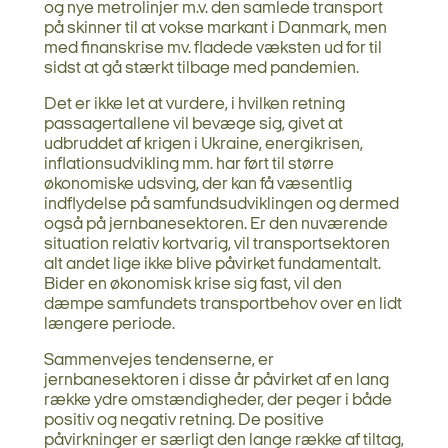
og nye metrolinjer m.v. den samlede transport
på skinner til at vokse markant i Danmark, men
med finanskrise mv. fladede væksten ud for til
sidst at gå stærkt tilbage med pandemien.
Det er ikke let at vurdere, i hvilken retning
passagertallene vil bevæge sig, givet at
udbruddet af krigen i Ukraine, energikrisen,
inflationsudvikling mm. har ført til større
økonomiske udsving, der kan få væsentlig
indflydelse på samfundsudviklingen og dermed
også på jernbanesektoren. Er den nuværende
situation relativ kortvarig, vil transportsektoren
alt andet lige ikke blive påvirket fundamentalt.
Bider en økonomisk krise sig fast, vil den
dæmpe samfundets transportbehov over en lidt
længere periode.
Sammenvejes tendenserne, er
jernbanesektoren i disse år påvirket af en lang
række ydre omstændigheder, der peger i både
positiv og negativ retning. De positive
påvirkninger er særligt den lange række af tiltag,