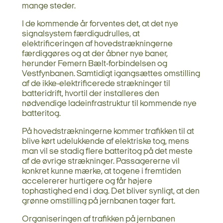
mange steder.
I de kommende år forventes det, at det nye
signalsystem færdigudrulles, at
elektrificeringen af hovedstrækningerne
færdiggøres og at der åbner nye baner,
herunder Femern Bælt-forbindelsen og
Vestfynbanen. Samtidigt igangsættes omstilling
af de ikke-elektrificerede strækninger til
batteridrift, hvortil der installeres den
nødvendige ladeinfrastruktur til kommende nye
batteritog.
På hovedstrækningerne kommer trafikken til at
blive kørt udelukkende af elektriske tog, mens
man vil se stadig flere batteritog på det meste
af de øvrige strækninger. Passagererne vil
konkret kunne mærke, at togene i fremtiden
accelererer hurtigere og får højere
tophastighed end i dag. Det bliver synligt, at den
grønne omstilling på jernbanen tager fart.
Organiseringen af trafikken på jernbanen