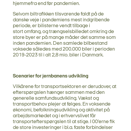
hjemmefra end før pandemien.
Selvom biltrafikken tilsvarende faldt på de
danske veje i pandemiens mest indgribende
periode, er bilisterne vendt tilbage i
stort omfang, og trængselsbilledet omkring de
store byer er på mange måder det samme som
inden pandemien. Den samlede bilbestand
voksede således med 200.000 biler i perioden
2019-2023 til i alt 2,8 mio. biler i Danmark.
Scenarier for jernbanens udvikling
Vilkårene for transportsektoren er derudover, at
efterspørgslen hænger sammen med den
generelle samfundsudvikling. Vækst og
transportbehov plejer at følges. En voksende
økonomi, befolkningsudvikling og aktivitet på
arbejdsmarkedet og i erhvervslivet får
transportefterspørgslen til at stige. I 00’erne fik
de store investeringer i bl.a. faste forbindelser