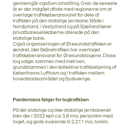
gennemgår også en omstilling. Over de seneste
år er der indgået aftale med regionerne om at
overtage trafikkøberansvaret for dele af
trafikken på den statslige jernbane. Både i
Nordjylland, i Vestjylland og på Sjælland kører
privatbaneselskaberne allerede på den
statslige bane.
Også organiseringen af Øresundstrafikken er
ændret, idet Skånetrafiken har overtaget
trafikkøberansvaret for Øresundstogene. Disse
tog udgør, sammen med metroen,
grundstammen i den kollektive trafikbetjening af
Københavns Lufthavn og i trafikken mellem
hovedstadsområdet og Sydsverige.
Pandemiens følger for togtrafikken
På det statslige og ikke-statslige jernbanenet
blev der i 2022 kørt ca. 5,8 mia. personkm med
toget, og gods svarende til 2.211 mio. tonkm.