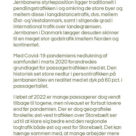
Jernbanens styrkeposition ligger traditionelt i
pendlingstrafikken i og omkring de store byer og
mellem disse i langdistancetrafik, dvs. mellem
Øst- og Vestdanmark, samt i stigende grad i
international trafik over landegrænsen.
Jernbanen i Danmark lægger desuden skinner
til en meget stor godstrafik imellem Norden og
kontinentet.
Med Covid-19-pandemiens nedlukning af
samfundet i marts 2020 forandredes
grundlaget for passagertrafikken med ét. Den
historisk set store nedtur i persontrafikken på
jernbanen blev en realitet med et dyk på 60 pct. i
passagertallet.
I løbet af 2022 er mange passagerer dog vendt
tilbage til togene, men niveauet er fortsat lavere
end før pandemien. Der er dog geografiske
forskelle; øst-vest trafikken over Storebælt ser
ud til at klare sig bedre end den regionale
togtrafik både øst og vest for Storebælt. Det kan
hænge sammen med, at mange arbejder mere