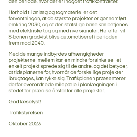
den periode, hvor der er indgået trafikkontrakter.
I forhold til anlæg og togmateriel er det
forventningen, at de største projekter er gennemført
omkring 2030, og at den statslige bane kan betjenes
med elektriske tog og med nye signaler. Herefter vil
S-banen gradvist blive automatiseret i perioden
frem mod 2040.
Med de mange indbyrdes afhængigheder
projekterne imellem kan en mindre forsinkelse i et
enkelt projekt sprede sig til de andre, og det betyder,
at tidsplanerne for, hvornår de forskellige projekter
ibrugtages, kan rykke sig. Trafikplanen præsenterer
derfor overordnede milepæle i planlægningen i
stedet for præcise årstal for alle projekter.
God læselyst!
Trafikstyrelsen
Oktober 2023