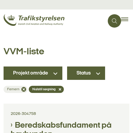
VVM-liste
Projekt område
Status
Femern
Nulstil søgning
2026-304758
Beredskabsfundament på