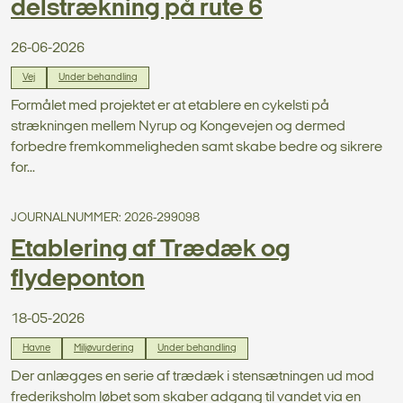
delstrækning på rute 6
26-06-2026
Vej
Under behandling
Formålet med projektet er at etablere en cykelsti på
strækningen mellem Nyrup og Kongevejen og dermed
forbedre fremkommeligheden samt skabe bedre og sikrere
for...
JOURNALNUMMER: 2026-299098
Etablering af Trædæk og
flydeponton
18-05-2026
Havne
Miljøvurdering
Under behandling
Der anlægges en serie af trædæk i stensætningen ud mod
frederiksholm løbet som skaber adgang til vandet via en