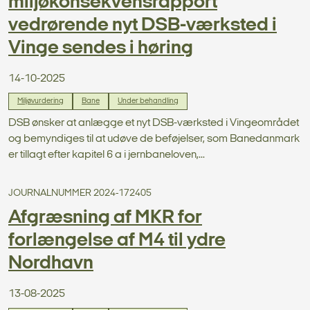
miljøkonsekvensrapport
vedrørende nyt DSB-værksted i
Vinge sendes i høring
14-10-2025
Miljøvurdering
Bane
Under behandling
DSB ønsker at anlægge et nyt DSB-værksted i Vingeområdet
og bemyndiges til at udøve de beføjelser, som Banedanmark
er tillagt efter kapitel 6 a i jernbaneloven,...
JOURNALNUMMER 2024-172405
Afgræsning af MKR for
forlængelse af M4 til ydre
Nordhavn
13-08-2025