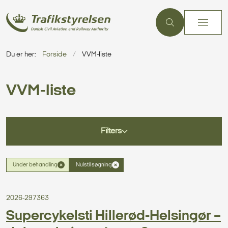
Du er her:
Forside
VVM-liste
VVM-liste
Filters
Under behandling
Nulstil søgning
2026-297363
Supercykelsti Hillerød-Helsingør –