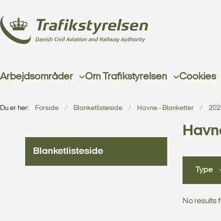
Arbejdsområder
Om Trafikstyrelsen
Cookies
Du er her:
Forside
Blanketlisteside
Havne - Blanketter
202
Havn
Blanketlisteside
Type
No results 