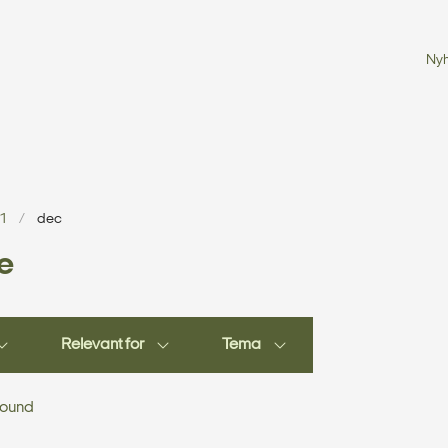
Ny
1
dec
e
Relevant for
Tema
found