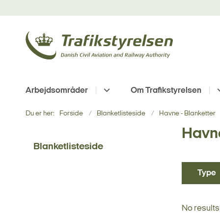
Arbejdsområder
Om Trafikstyrelsen
Du er her:
Forside
Blanketlisteside
Havne - Blanketter
Havn
Blanketlisteside
Type
No results