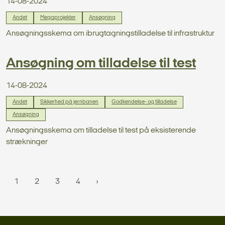
14-08-2024
Andet
Megaprojekter
Ansøgning
Ansøgningsskema om ibrugtagningstilladelse til infrastruktur
Ansøgning om tilladelse til test
14-08-2024
Andet
Sikkerhed på jernbanen
Godkendelse- og tilladelse
Ansøgning
Ansøgningsskema om tilladelse til test på eksisterende
strækninger
1
2
3
4