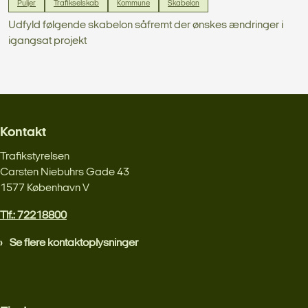
Puljer
Trafikselskab
Kommune
Skabelon
Udfyld følgende skabelon såfremt der ønskes ændringer i
igangsat projekt
Kontakt
Trafikstyrelsen
Carsten Niebuhrs Gade 43
1577 København V
Tlf.: 72218800
Se flere kontaktoplysninger