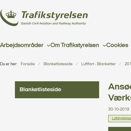
Arbejdsområder
Om Trafikstyrelsen
Cookies
Du er her:
Forside
Blanketlisteside
Luftfart - Blanketter
20
Ansø
Blanketlisteside
Værks
30-10-2019
Luftdygtighe