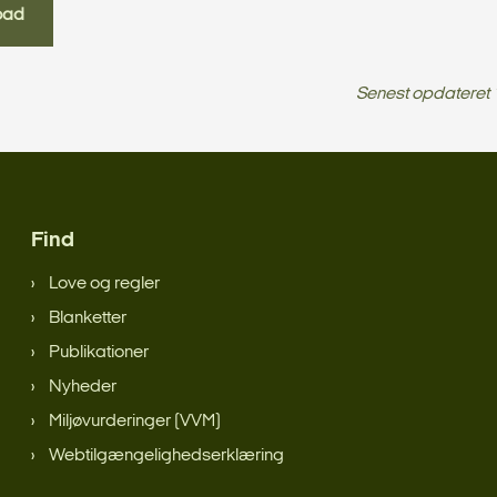
oad
Senest opdateret
Find
Love og regler
Blanketter
Publikationer
Nyheder
Miljøvurderinger (VVM)
Webtilgængelighedserklæring