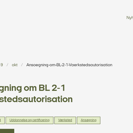
Ny
19
okt
Ansoegning-om-BL-2-1-Vaerkstedsautorisation
gning om BL 2-1
tedsautorisation
d
Uddannelse og certificering
Værksted
Ansøgning