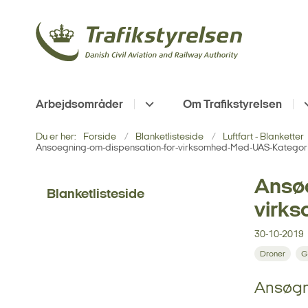
Arbejdsområder
Om Trafikstyrelsen
Du er her:
Forside
Blanketlisteside
Luftfart - Blanketter
Ansoegning-om-dispensation-for-virksomhed-Med-UAS-Kategor
Ansøg
Blanketlisteside
virks
30-10-2019
Droner
G
Ansøgn