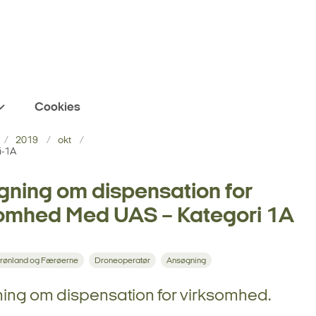
Cookies
2019
okt
i-1A
ning om dispensation for
omhed Med UAS – Kategori 1A
rønland og Færøerne
Droneoperatør
Ansøgning
ing om dispensation for virksomhed.