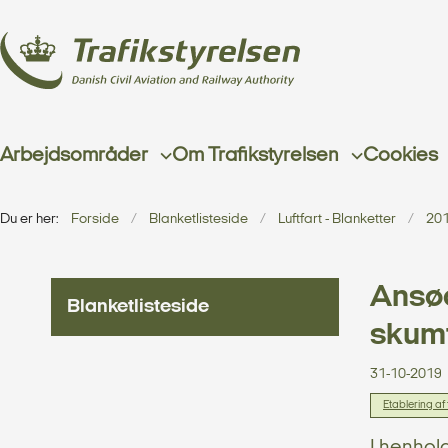
Arbejdsområder
Om Trafikstyrelsen
Cookies
Du er her:
Forside
Blanketlisteside
Luftfart - Blanketter
20
Ansøg
Blanketlisteside
skum
31-10-2019
Etablering af
I henhol