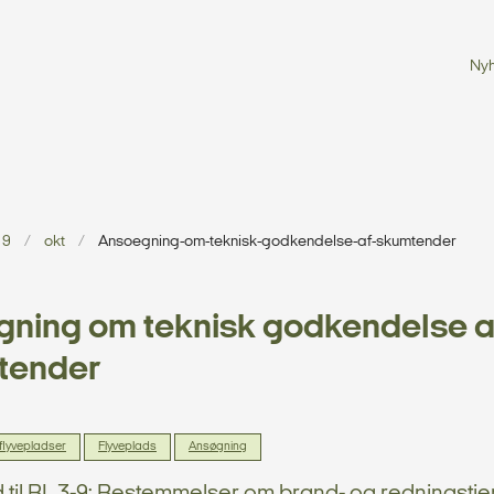
Ny
19
okt
Ansoegning-om-teknisk-godkendelse-af-skumtender
ning om teknisk godkendelse a
tender
 flyvepladser
Flyveplads
Ansøgning
d til BL 3-9: Bestemmelser om brand- og redningstj