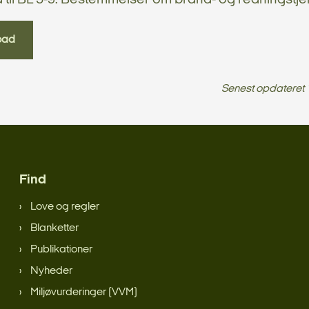
oad
Senest opdateret
Find
Love og regler
Blanketter
Publikationer
Nyheder
Miljøvurderinger (VVM)