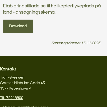
Etableringstilladelse til helikopterflyveplads på
land - ansøgningsskema.
Download
Senest opdateret
17-11-2023
Kontakt
Trafikstyrelsen
Carsten Niebuhrs Gade 43
1577 København V
Tlf.: 72218800