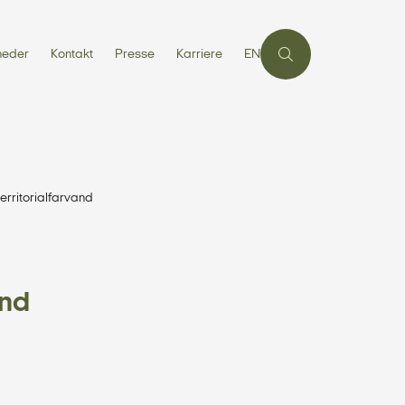
heder
Kontakt
Presse
Karriere
EN
rritorialfarvand
and