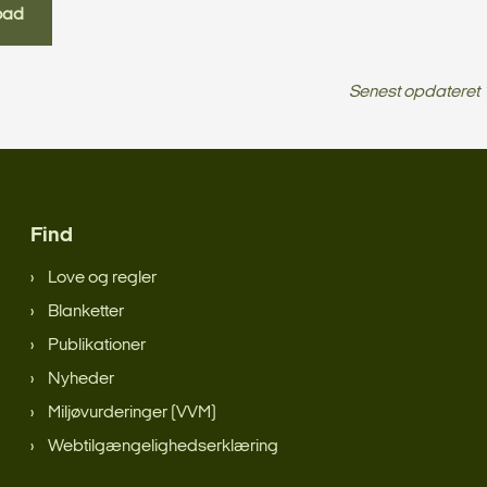
oad
Senest opdateret
Find
Love og regler
Blanketter
Publikationer
Nyheder
Miljøvurderinger (VVM)
Webtilgængelighedserklæring