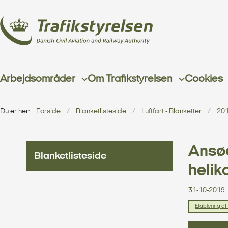
Arbejdsområder
Om Trafikstyrelsen
Cookies
Du er her:
Forside
Blanketlisteside
Luftfart - Blanketter
20
Ansø
Blanketlisteside
helik
31-10-2019
Etablering af