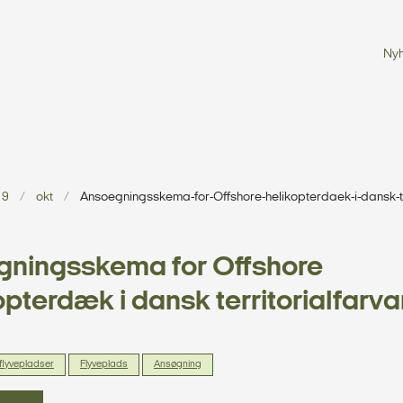
Ny
19
okt
Ansoegningsskema-for-Offshore-helikopterdaek-i-dansk-te
gningsskema for Offshore
opterdæk i dansk territorialfarv
 flyvepladser
Flyveplads
Ansøgning