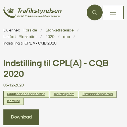
Du er her:
Forside
Blanketlisteside
Luftfart - Blanketter
2020
dec
Indstilling til CPL A - CQB 2020
Indstilling til CPL(A) - CQB
2020
03-12-2020
Uddannelse og certificering
Teoretisk prøve
Pilotuddannelsessted
Indstilling
Download