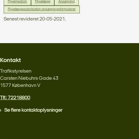
Flyvemedicin
Flyvelæge
Ansøgning
Flyvelægeautorisation ansøgningsformularer
Senest revideret 20-05-2021.
Kontakt
Trafikstyrelsen
Carsten Niebuhrs Gade 43
1577 København V
Tlf.: 72218800
Se flere kontaktoplysninger