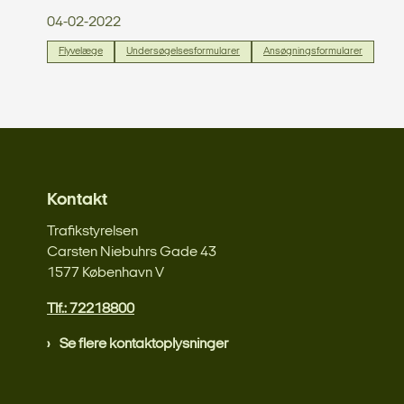
04-02-2022
Flyvelæge
Undersøgelsesformularer
Ansøgningsformularer
Kontakt
Trafikstyrelsen
Carsten Niebuhrs Gade 43
1577 København V
Tlf.: 72218800
Se flere kontaktoplysninger