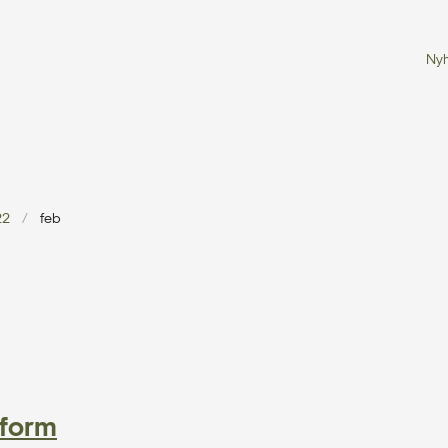
Ny
22
feb
 form