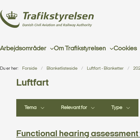
Arbejdsområder
Om Trafikstyrelsen
Cookies
Du er her:
Forside
Blanketlisteside
Luftfart - Blanketter
20
Luftfart
Tema
Relevant for
Type
Functional hearing assessment