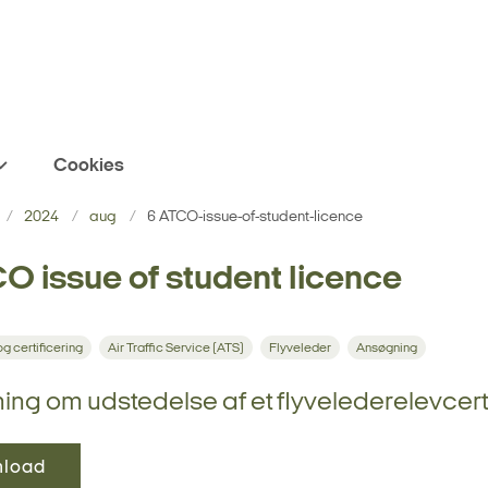
Cookies
2024
aug
6 ATCO-issue-of-student-licence
O issue of student licence
g certificering
Air Traffic Service (ATS)
Flyveleder
Ansøgning
ng om udstedelse af et flyvelederelevcerti
load