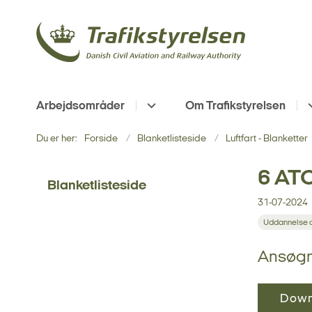
Arbejdsområder
Om Trafikstyrelsen
Du er her:
Forside
Blanketlisteside
Luftfart - Blanketter
6 ATC
Blanketlisteside
31-07-2024
Uddannelse o
Ansøgni
Down