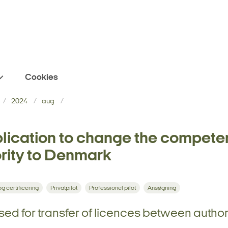
Cookies
2024
aug
lication to change the compete
rity to Denmark
g certificering
Privatpilot
Professionel pilot
Ansøgning
sed for transfer of licences between authori