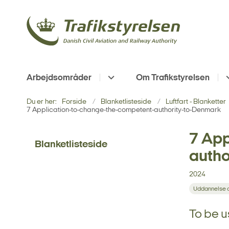
Arbejdsområder
Om Trafikstyrelsen
Du er her:
Forside
Blanketlisteside
Luftfart - Blanketter
7 Application-to-change-the-competent-authority-to-Denmark
7 App
Blanketlisteside
autho
2024
Uddannelse o
To be u