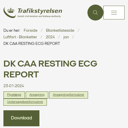
Du er her:
Forside
Blanketlisteside
Luftfart - Blanketter
2024
jan
DK CAA RESTING ECG REPORT
DK CAA RESTING ECG
REPORT
23-01-2024
Flyvelæge
Ansøgning
Ansøgningsformularer
Undersøgelsesformularer
Download