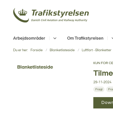
Arbejdsområder
Om Trafikstyrelsen
Du er her:
Forside
Blanketlisteside
Luftfart - Blanketter
KUN FOR C
Blanketlisteside
Tilme
29-11-2024
Fragt
Fra
Down