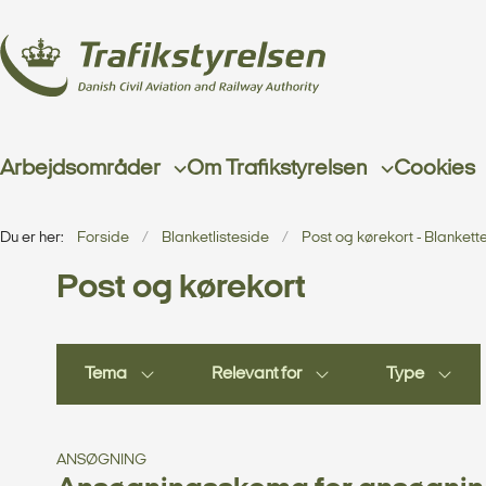
Arbejdsområder
Om Trafikstyrelsen
Cookies
Du er her:
Forside
Blanketlisteside
Post og kørekort - Blankett
Post og kørekort
Tema
Relevant for
Type
ANSØGNING