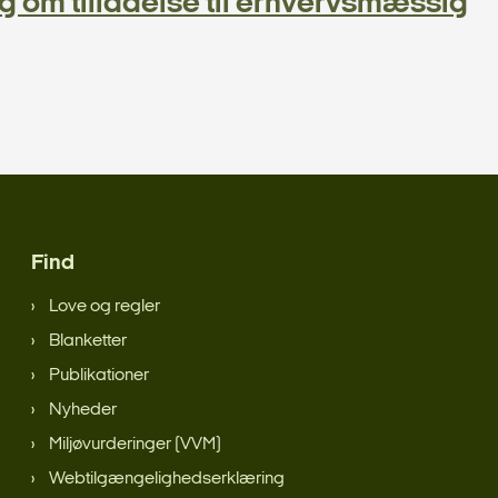
om tilladelse til erhvervsmæssig
Find
Love og regler
Blanketter
Publikationer
Nyheder
Miljøvurderinger (VVM)
Webtilgængelighedserklæring