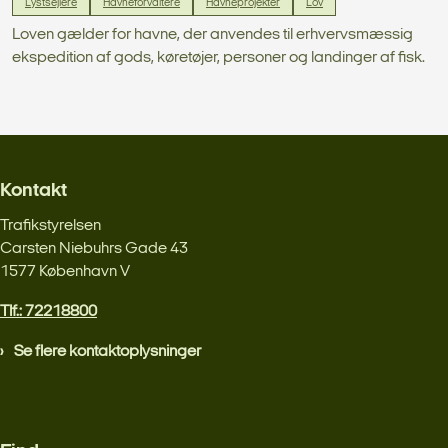
Lystsejlere
Havneforvaltere
Havneprojekter
Lov
Loven gælder for havne, der anvendes til erhvervsmæssig
ekspedition af gods, køretøjer, personer og landinger af fisk.
Kontakt
Trafikstyrelsen
Carsten Niebuhrs Gade 43
1577 København V
Tlf.: 72218800
Se flere kontaktoplysninger