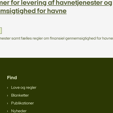
er for levering af havnetjenester og
emsigtighed for havne
nester samt fælles regler om finansiel gennemsigtighed for havne
Find
Love og regler
Blanketter
Publikationer
Nyheder