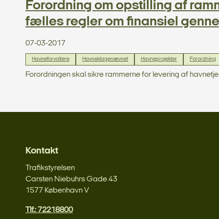
Forordning om opstilling af ramm
fælles regler om finansiel genn
07-03-2017
Havneforvaltere
Havneklagenævnet
Havneprojekter
Forordning
Forordningen skal sikre rammerne for levering af havnetje
Kontakt
Trafikstyrelsen
Carsten Niebuhrs Gade 43
1577 København V
Tlf.: 72218800