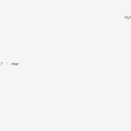
Ny
17
mar