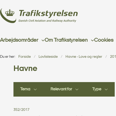
Arbejdsområder
Om Trafikstyrelsen
Cookies
Du er her:
Forside
Lovlisteside
Havne - Love og regler
20
Havne
Tema
Relevant for
Type
352/2017