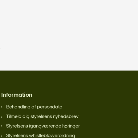
.
Information
Behandling af persondata
Tilmeld dig styrelsens nyhedsbrev
Styrelsens igangværende høringer
Styrelsens whistleblowerordning