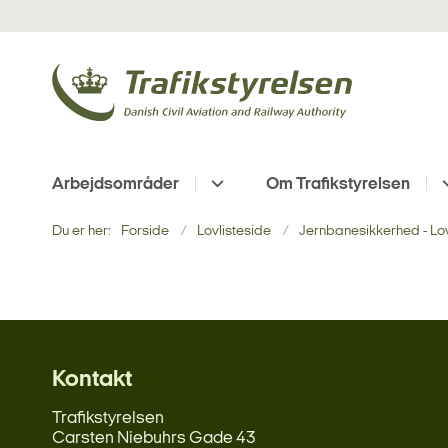
Arbejdsområder
Om Trafikstyrelsen
Du er her:
Forside
Lovlisteside
Jernbanesikkerhed - Lo
Kontakt
Trafikstyrelsen
Carsten Niebuhrs Gade 43