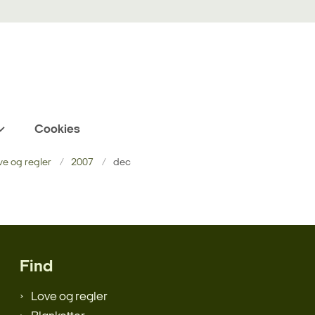
Cookies
ve og regler
2007
dec
Find
Love og regler