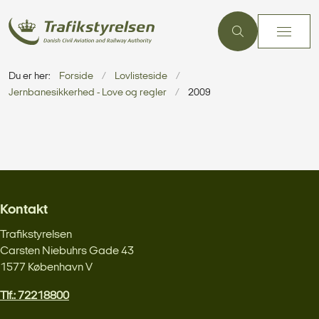
Du er her:
Forside
Lovlisteside
Jernbanesikkerhed - Love og regler
2009
Kontakt
Trafikstyrelsen
Carsten Niebuhrs Gade 43
1577 København V
Tlf.: 72218800