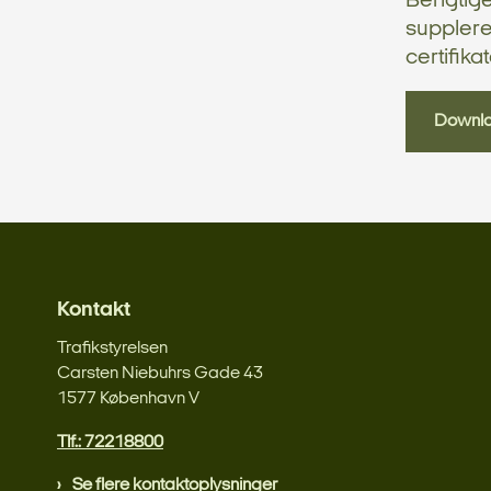
Berigtige
supplere
certifika
Downl
Kontakt
Trafikstyrelsen
Carsten Niebuhrs Gade 43
1577 København V
Tlf.: 72218800
Se flere kontaktoplysninger