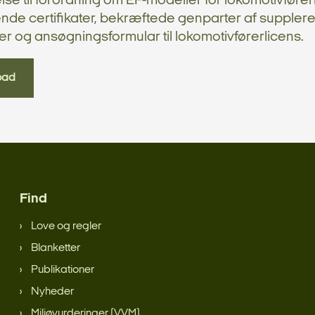
lse til forordning om EF-modeller for lokomotivfører
nde certifikater, bekræftede genparter af suppler
ter og ansøgningsformular til lokomotivførerlicens.
oad
Find
Love og regler
Blanketter
Publikationer
Nyheder
Miljøvurderinger (VVM)