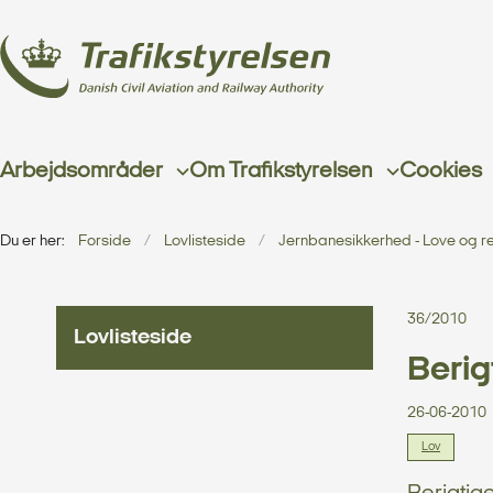
Arbejdsområder
Om Trafikstyrelsen
Cookies
Du er her:
Forside
Lovlisteside
Jernbanesikkerhed - Love og r
36/2010
Lovlisteside
Berig
26-06-2010
Lov