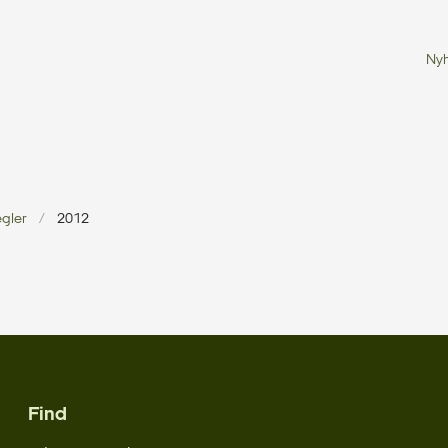
Ny
egler
2012
Find