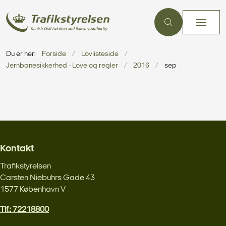
Du er her:
Forside
Lovlisteside
Jernbanesikkerhed - Love og regler
2016
sep
Kontakt
Trafikstyrelsen
Carsten Niebuhrs Gade 43
1577 København V
Tlf.: 72218800