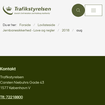
Du er her:
Forside
Lovlisteside
Jernbanesikkerhed - Love og regler
2018
aug
Kontakt
Trafikstyrelsen
Carsten Niebuhrs Gade 43
1577 København V
Tlf.: 72218800