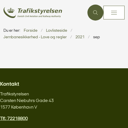
Du er her:
Forside
Lovlisteside
Jernbanesikkerhed - Love og regler
2021
sep
Kontakt
Trafikstyrelsen
Carsten Niebuhrs Gade 43
1577 København V
Tlf.: 72218800