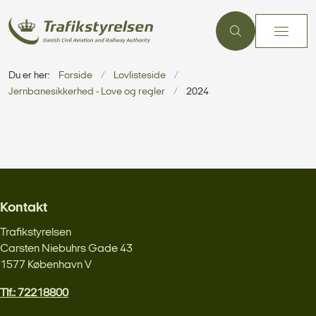
Du er her:
Forside
Lovlisteside
Jernbanesikkerhed - Love og regler
2024
Kontakt
Trafikstyrelsen
Carsten Niebuhrs Gade 43
1577 København V
Tlf.: 72218800