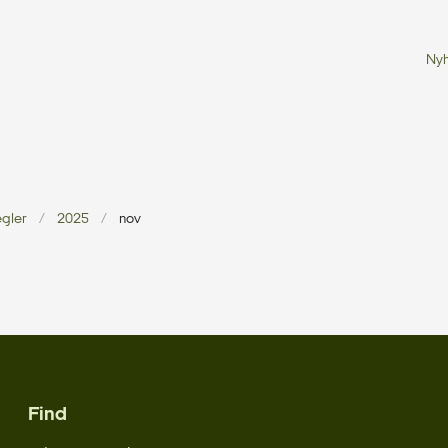
Ny
egler
2025
nov
Find