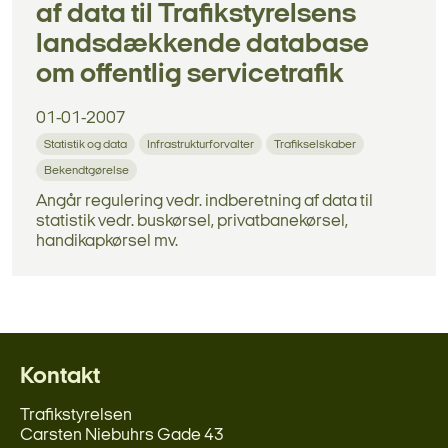
af data til Trafikstyrelsens
landsdækkende database
om offentlig servicetrafik
01-01-2007
Statistik og data
Infrastrukturforvalter
Trafikselskaber
Bekendtgørelse
Angår regulering vedr. indberetning af data til
statistik vedr. buskørsel, privatbanekørsel,
handikapkørsel mv.
Kontakt
Trafikstyrelsen
Carsten Niebuhrs Gade 43