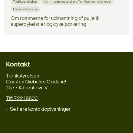
Trafikselskaber
Kommuner og andre offentlige myndigheder
Bekendtgørelse
Om rammerne for udmøntning af pulje til
supercykelstier og cykelparkering
Kontakt
Trafikstyrelsen
Carsten Niebuhrs Gade 43
1577 København V
Tlf.: 72218800
Se flere kontaktoplysninger