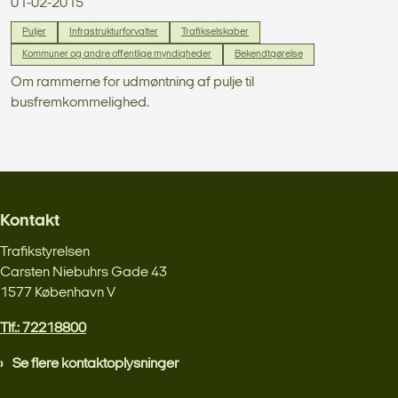
01-02-2015
Puljer
Infrastrukturforvalter
Trafikselskaber
Kommuner og andre offentlige myndigheder
Bekendtgørelse
Om rammerne for udmøntning af pulje til
busfremkommelighed.
Kontakt
Trafikstyrelsen
Carsten Niebuhrs Gade 43
1577 København V
Tlf.: 72218800
Se flere kontaktoplysninger