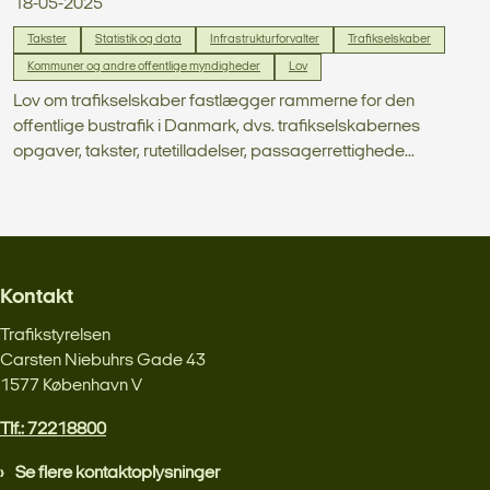
18-05-2025
Takster
Statistik og data
Infrastrukturforvalter
Trafikselskaber
Kommuner og andre offentlige myndigheder
Lov
Lov om trafikselskaber fastlægger rammerne for den
offentlige bustrafik i Danmark, dvs. trafikselskabernes
opgaver, takster, rutetilladelser, passagerrettighede...
Kontakt
Trafikstyrelsen
Carsten Niebuhrs Gade 43
1577 København V
Tlf.: 72218800
Se flere kontaktoplysninger