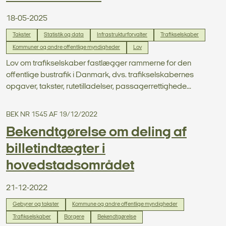
18-05-2025
Takster
Statistik og data
Infrastrukturforvalter
Trafikselskaber
Kommuner og andre offentlige myndigheder
Lov
Lov om trafikselskaber fastlægger rammerne for den
offentlige bustrafik i Danmark, dvs. trafikselskabernes
opgaver, takster, rutetilladelser, passagerrettighede...
BEK NR 1545 AF 19/12/2022
Bekendtgørelse om deling af
billetindtægter i
hovedstadsområdet
21-12-2022
Gebyrer og takster
Kommune og andre offentlige myndigheder
Trafikselskaber
Borgere
Bekendtgørelse