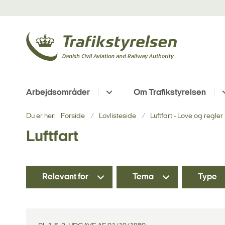
Arbejdsområder
Om Trafikstyrelsen
Du er her:
Forside
Lovlisteside
Luftfart - Love og regler
Luftfart
Relevant for
Tema
Type