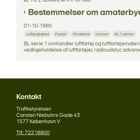
BL 1-5, 2. UDGAVE AF 01/10/1980
Bestemmelser om amatørbygni
01-10-1980
Luftdygtighed
Flyejer
Privatpilot
Unioner
BL 1-serien
BL serie 1 omhandler luftfartøj og luftfartøjsmat
vedligeholdelse af luftfartøjer, radioudstyr, advarse
Kontakt
Trafikstyrelsen
Carsten Niebuhrs Gade 43
1577 København V
Tlf.: 72218800