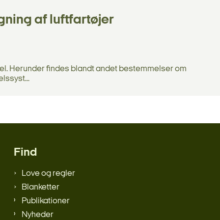
ng af luftfartøjer
eriel. Herunder findes blandt andet bestemmelser om
lssyst...
Find
Love og regler
Blanketter
Publikationer
Nyheder