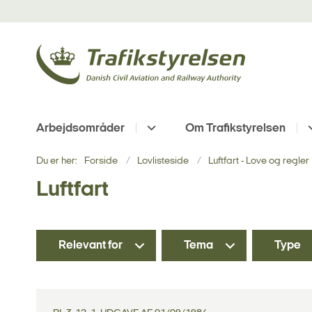
Arbejdsområder
Om Trafikstyrelsen
Du er her:
Forside
Lovlisteside
Luftfart - Love og regler
Luftfart
Relevant for
Tema
Type