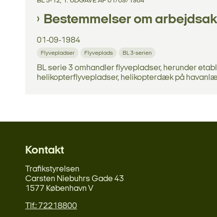
BL 3-12, 1. UDGAVE AF 01/09/1984
Bestemmelser om arbejdsaktiv
01-09-1984
Flyvepladser
Flyveplads
BL 3-serien
BL serie 3 omhandler flyvepladser, herunder etab
helikopterflyvepladser, helikopterdæk på havanlæg, 
Kontakt
Trafikstyrelsen
Carsten Niebuhrs Gade 43
1577 København V
Tlf.: 72218800