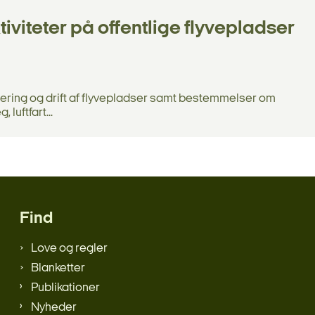
iteter på offentlige flyvepladser
lering og drift af flyvepladser samt bestemmelser om
luftfart...
Find
Love og regler
Blanketter
Publikationer
Nyheder