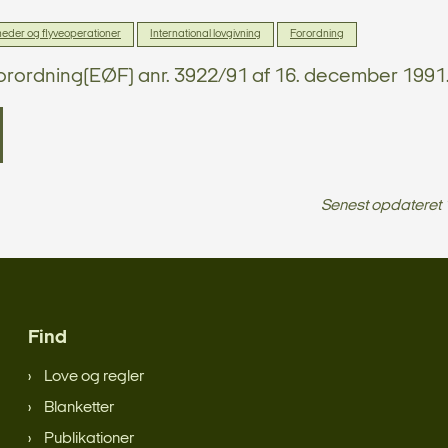
heder og flyveoperationer
International lovgivning
Forordning
orordning(EØF) anr. 3922/91 af 16. december 1991
Senest opdateret
Find
Love og regler
Blanketter
Publikationer