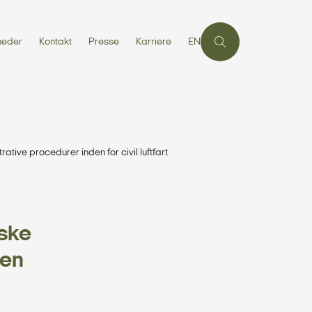
heder
Kontakt
Presse
Karriere
EN
tive procedurer inden for civil luftfart
iske
den