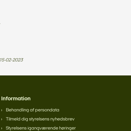
.
15-02-2023
Information
Behandling af persondata
Tilmeld dig styrelsens nyhedsbrev
Styrelsens igangværende høringer