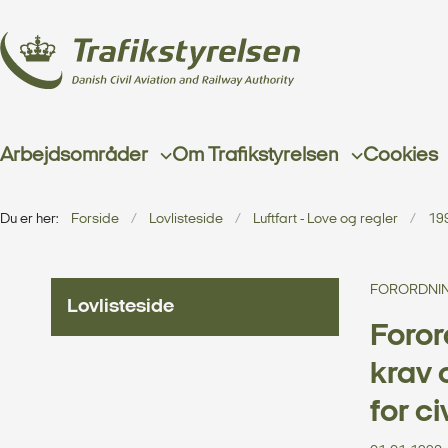
Arbejdsområder
Om Trafikstyrelsen
Cookies
Du er her:
Forside
Lovlisteside
Luftfart - Love og regler
19
FORORDNING
Lovlisteside
Foror
krav 
for ci