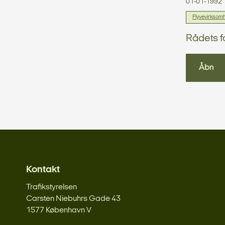
01-01-1992
Flyvevirksom
Rådets f
Åbn
Kontakt
Trafikstyrelsen
Carsten Niebuhrs Gade 43
1577 København V