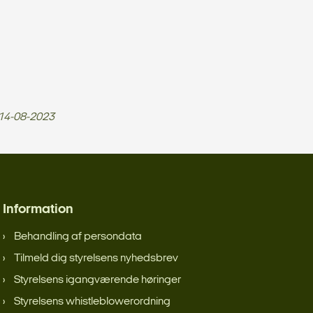
14-08-2023
Information
Behandling af persondata
Tilmeld dig styrelsens nyhedsbrev
Styrelsens igangværende høringer
Styrelsens whistleblowerordning