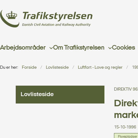
Arbejdsområder
Om Trafikstyrelsen
Cookies
Du er her:
Forside
Lovlisteside
Luftfart - Love og regler
19
DIREKTIV 9
Lovlisteside
Direk
marke
15-10-1996
Flyvepladser