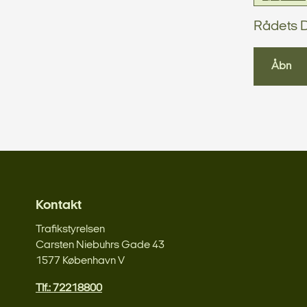
Rådets D
Åbn
Kontakt
Trafikstyrelsen
Carsten Niebuhrs Gade 43
1577 København V
Tlf.: 72218800