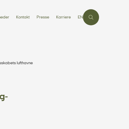
heder
Kontakt
Presse
Karriere
EN
sskabets lufthavne
g-