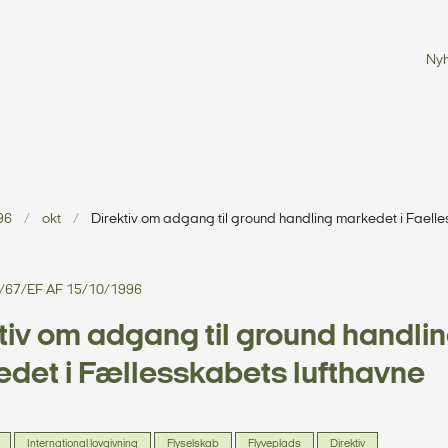
Ny
96
okt
Direktiv om adgang til ground handling markedet i Faelle
6/67/EF AF 15/10/1996
tiv om adgang til ground handlin
det i Fællesskabets lufthavne
International lovgivning
Flyselskab
Flyveplads
Direktiv