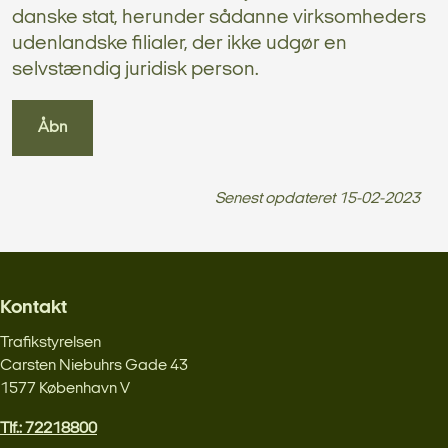
danske stat, herunder sådanne virksomheders
udenlandske filialer, der ikke udgør en
selvstændig juridisk person.
Åbn
Senest opdateret
15-02-2023
Kontakt
Trafikstyrelsen
Carsten Niebuhrs Gade 43
1577 København V
Tlf.: 72218800