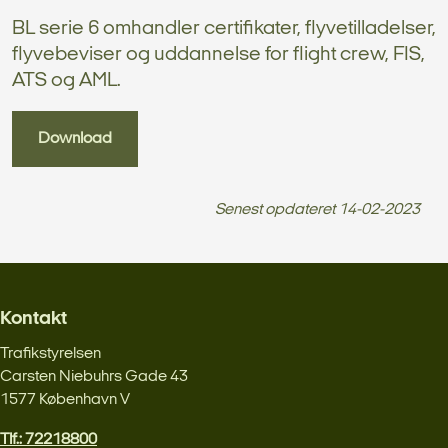
BL serie 6 omhandler certifikater, flyvetilladelser,
flyvebeviser og uddannelse for flight crew, FIS,
ATS og AML.
Download
Senest opdateret
14-02-2023
Kontakt
Trafikstyrelsen
Carsten Niebuhrs Gade 43
1577 København V
Tlf.: 72218800